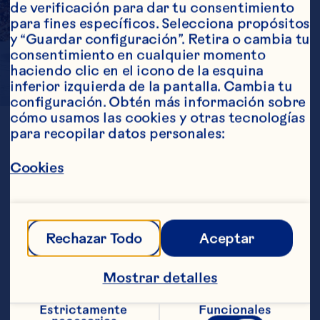
de verificación para dar tu consentimiento 
para fines específicos. Selecciona propósitos 
y “Guardar configuración”. Retira o cambia tu 
consentimiento en cualquier momento 
haciendo clic en el icono de la esquina 
inferior izquierda de la pantalla. Cambia tu 
configuración. Obtén más información sobre 
A
BOLD
TWIST
cómo usamos las cookies y otras tecnologías 
para recopilar datos personales:
Cookies
Ocean Spray® ingredients overcome 
the challenges of working with dry 
cereal applications.

Sweetened Dried Cranberries are 
Rechazar Todo
Aceptar
available in low moisture and 
glycerated varieties to avoid moisture 
Mostrar detalles
migration in both cereals and 
cereal/granola bars. Also available in 
whole and diced piece sizes!
Estrictamente 
Funcionales