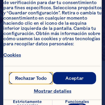
de verificación para dar tu consentimiento 
para fines específicos. Selecciona propósitos 
y “Guardar configuración”. Retira o cambia tu 
consentimiento en cualquier momento 
haciendo clic en el icono de la esquina 
inferior izquierda de la pantalla. Cambia tu 
configuración. Obtén más información sobre 
cómo usamos las cookies y otras tecnologías 
para recopilar datos personales:
Cookies
UBICACIÓN
Wisconsin
Rechazar Todo
Aceptar
GENERACIÓN
5th
ESTABLECIDO
1919
Mostrar detalles
ACRES 
185
Estrictamente 
Funcionales