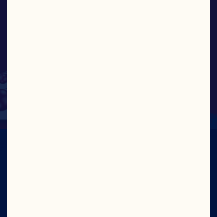
trabajar junto a mis
padres y abuelos en la
tierra que vivimos hace
generaciones”.