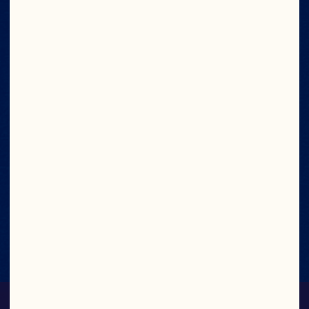
5 Calories Per
Serving
1g Sugar
Good Source of
Vitamin C
Made with Real
Fruit Juice