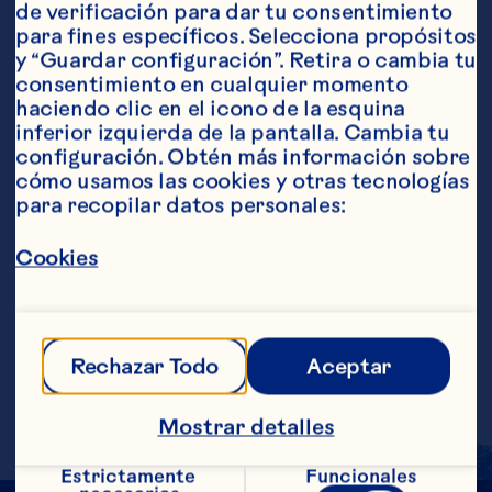
de verificación para dar tu consentimiento 
para fines específicos. Selecciona propósitos 
y “Guardar configuración”. Retira o cambia tu 
consentimiento en cualquier momento 
Ingredientes
haciendo clic en el icono de la esquina 
6 onzas de Bebida de cranberry ½ taza de 
inferior izquierda de la pantalla. Cambia tu 
platanos en rebanadas ½ taza de piña en 
configuración. Obtén más información sobre 
rebanadas o trozos Adorno de piña
Pasos
cómo usamos las cookies y otras tecnologías 
para recopilar datos personales:
Cookies
Poner todos los ingredientes en la 
licuadora, licuar por unos momentos en 
velocidad alta, o hasta que todos los 
ingredientes estén combinados. Servir en 
un vaso largo. Adornar con la orilla de la 
Rechazar Todo
Aceptar
piña. Raciones aproximadas: 1
Mostrar detalles
Estrictamente 
Funcionales