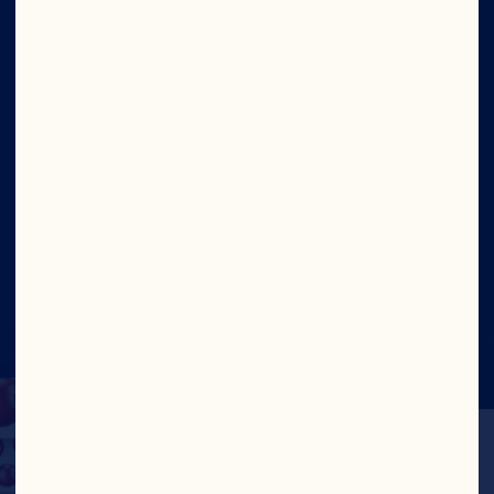
Nuestro propósito
Equipo de directivos
Ingredientes
Sitio
Social
©2026 Ocean Spray
Términos de Uso
Legal
Politica de Privacidad
Cookies
Actualizar el consentimiento