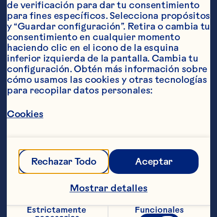
de verificación para dar tu consentimiento 
para fines específicos. Selecciona propósitos 
Ingredientes
y “Guardar configuración”. Retira o cambia tu 
60 ml (2 onzas) de vodka 15 ml (1/2 oz) de jugo 
consentimiento en cualquier momento 
de limón 15 ml (1/2 onza) de jarabe simple de 
haciendo clic en el icono de la esquina 
romero (instrucciones a continuación) 22 ml 
inferior izquierda de la pantalla. Cambia tu 
(3/4 onza) de Ocean Spray® Bebida de 
configuración. Obtén más información sobre 
cranberry Cerveza de jengibre 3-4 ramas de 
cómo usamos las cookies y otras tecnologías 
romero fresco
para recopilar datos personales:
Pasos
Cookies
Jarabe simple de romero: Remojar 2-3 
ramas de romero en 1 taza de agua 
caliente, como harías con el té, hasta que 
Rechazar Todo
Aceptar
el color haya cambiado y el sabor sea 
bastante potente. Agregar 1 taza de 
azúcar y revolver hasta disolver. Cóctel: 
Mostrar detalles
En una coctelera mezclar y agitar vodka, 
jugo de limón jarabe simple de romero y 
Estrictamente 
Funcionales
Ocean Spray® Bebida de cranberry. 