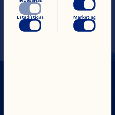
necesarias
Colar y servir en un vaso de cóctel con 
hielo. Llenar el vaso con cerveza de 
jengibre y decorar con una ramita de 
Estadísticas
Marketing
romero. SUGERENCIA: Para un sabor 
óptimo a romero, aplastar las ramas 
entre las manos para liberar los aceites 
frescos de la hierba.
CON TODO