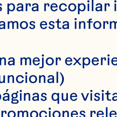
para recopilar 
samos esta infor
na mejor experie
funcional)
áginas que visita
romociones rele