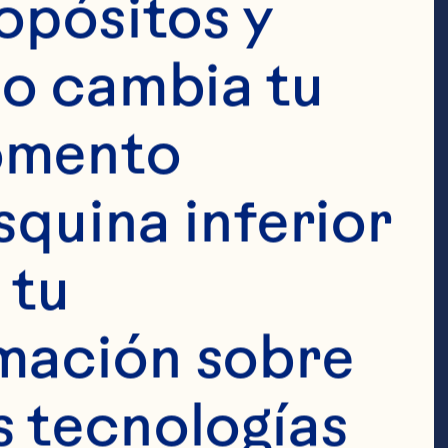
opósitos y 
o cambia tu 
verdes 2 
omento 
o) de cortes 
squina inferior 
 2 cucharadas 
tu 
1 taza de 
mación sobre 
ies 
 tecnologías 
s tostadas 