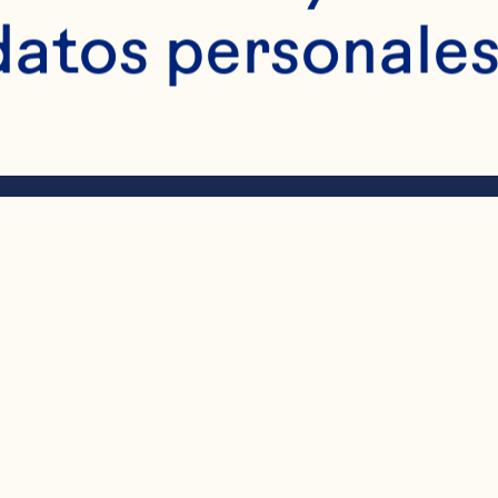
datos personales
nagreta de cranber
as o normal
os los ingredien