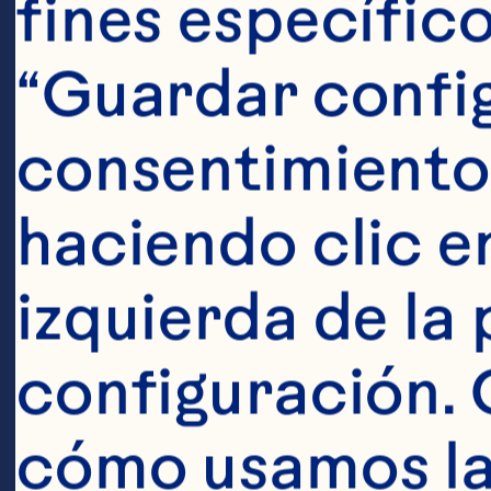
fines específico
Ingredien
“Guardar config
1 bolsa (226 g 
consentimiento
paquetes (170 
haciendo clic en
de pechuga de 
izquierda de la 
de cebolla roj
configuración. 
Ocean Spray® 
cómo usamos las
deshidratados 