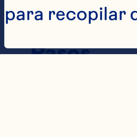
para recopilar 
1/2 taza de vi
baja en calorí
Pasos
Cookies
Combinar tod