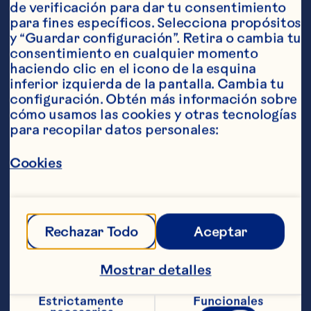
de verificación para dar tu consentimiento 
para fines específicos. Selecciona propósitos 
Ingredientes
y “Guardar configuración”. Retira o cambia tu 
2 1/2 tazas de cayena/hibisco seco 2 tazas de 
consentimiento en cualquier momento 
Ocean Spray® Bebida de cranberry 85 g (3 
haciendo clic en el icono de la esquina 
onzas) de jengibre fresco, rallado 3 bayas de 
inferior izquierda de la pantalla. Cambia tu 
pimiento (opcional) 8 tazas de agua hirviendo 2 
configuración. Obtén más información sobre 
tazas de azúcar 2 cucharadas de jugo de limón
cómo usamos las cookies y otras tecnologías 
Pasos
para recopilar datos personales:
Cookies
En un bol grande, combinar Ocean 
Spray® Bebida de cranberry, el jengibre y 
las bayas de pimiento (opcional). 
Combinar la cayena/el hibisco con agua 
Rechazar Todo
Aceptar
y calentar hasta que hierva. Agregar 
azúcar a la mezcla de agua hirviendo, 
colar y verter en el bol grande. Dejar 
Mostrar detalles
enfriar por completo. Agregar el jugo de 
limón, revolver, adornar con las rodajas 
Estrictamente 
Funcionales